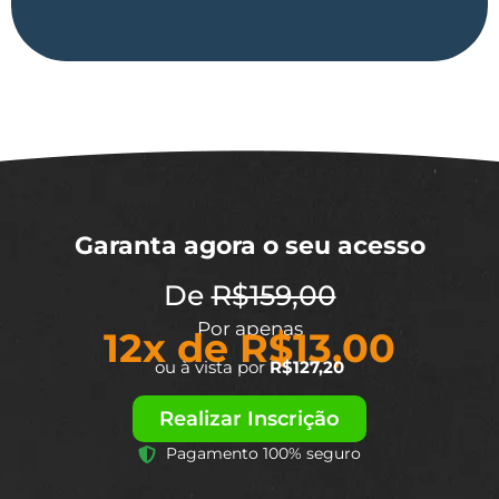
Garanta agora o seu acesso
De
R$159,00
Por apenas
12x de R$13,00
ou à vista por
R$127,20
Realizar Inscrição
Pagamento 100% seguro