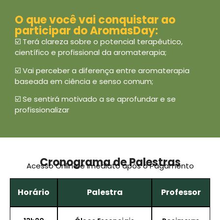
O que você vai conquistar ao
participar do AromasDay:
☑️
Terá clareza sobre o potencial terapêutico,
científico e profissional da aromaterapia;
☑️ Vai perceber a diferença entre aromaterapia
baseada em ciência e senso comum;
☑️ Se sentirá motivado a se aprofundar e se
profissionalizar
Cronograma de Palestras
Acesso Online e Imediato após o Pagamento
Horário
Palestra
Professor