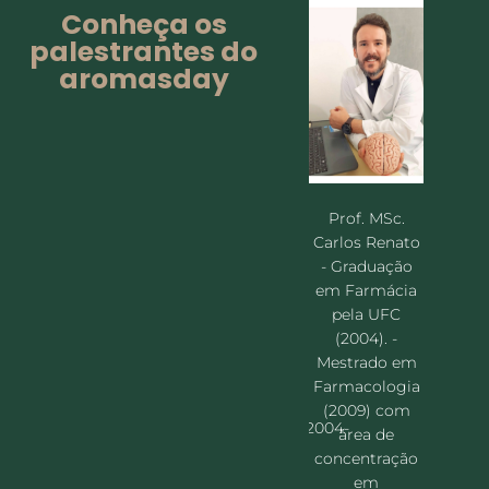
Conheça os
palestrantes do
aromasday
Profª.
Profª. MSc.
Rosim
Profª. MSc.
Camila
Prof. MSc.
Cavalc
Carol
Castellan.
Carlos Renato
Mestr
Bauermann. -
Mestre em
- Graduação
Enfer
Farmacêutica,
Farmacologia
em Farmácia
PGENF/
especialista
(2006-2008)
pela UFC
GEM 2
em Saúde
pela
(2004). -
Gradua
Coletiva,
UNIFESP/SP.
Mestrado em
Enfer
especialista
Especialização
Farmacologia
pela (
em Fitoterapia
em
(2009) com
1999);
Clínica, pós
Microbiologia(2004-
área de
gradua
graduada em
2005) pela
concentração
MBA G
Aromaterapia
USP.
em
Hospital