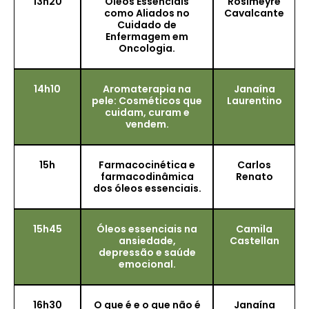
13h20
Óleos Essenciais
Rosimeyre
como Aliados no
Cavalcante
Cuidado de
Enfermagem em
Oncologia.
14h10
Aromaterapia na
Janaína
pele: Cosméticos que
Laurentino
cuidam, curam e
vendem.
15h
Farmacocinética e
Carlos
farmacodinâmica
Renato
dos óleos essenciais.
15h45
Óleos essenciais na
Camila
ansiedade,
Castellan
depressão e saúde
emocional.
16h30
O que é e o que não é
Janaína