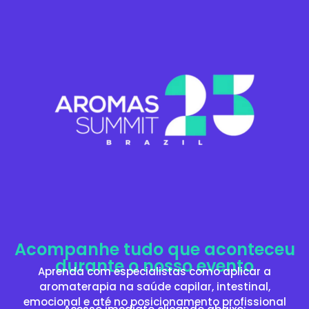
Acompanhe tudo que aconteceu
durante o nosso evento
Aprenda com especialistas como aplicar a
aromaterapia na saúde capilar, intestinal,
emocional e até no posicionamento profissional