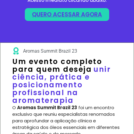
Acesso imediato clicando abaixo:
QUERO ACESSAR AGORA
Aromas Summit Brazil 23
Um evento completo
para quem deseja
unir
ciência, prática e
posicionamento
profissional na
aromaterapia
O
Aromas Summit Brazil 23
foi um encontro
exclusivo que reuniu especialistas renomados
para aprofundar a aplicação clínica e
estratégica dos óleos essenciais em diferentes
áreas da saúde e do mercado.