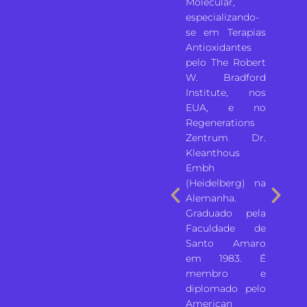
ros
Molecular,
especializando-
se em Terapias
gia –
Antioxidantes
ia de
pelo The Robert
iros;
W. Bradford
gem
Institute, nos
es e
EUA, e no
eleza
Regenerations
te. •
Zentrum Dr.
o Hall
Kleanthous
ama
Embh
(Heidelberg) na
Alemanha.
Graduado pela
 aos
Faculdade de
s que
Santo Amaro
am a
em 1983. É
 ao
membro e
mento
diplomado pelo
or no
American