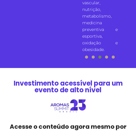
vascular,
nutrição,
metabolismo,
medicina
preventiva e
esportiva,
oxidação e
obesidade.
Investimento acessível para um
evento de alto nível
Acesse o conteúdo agora mesmo por