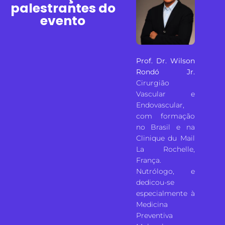
palestrantes do
evento
Sônia
Profª. Esp. Bella
Prof. Dr. Wilson
•
Falconi
Rondó Jr.
Graduada em
Cirurgião
nutrição Mestre
Vascular e
da
em ciência da
Endovascular,
nutrição com
com formação
ia. •
ênfase em
no Brasil e na
is de
doenças
Clinique du Mail
entro
inflamatórias
La Rochelle,
órios
intestinais Pós-
França.
das
graduada em
Nutrólogo, e
teologia
dedicou-se
sistemática Pós-
especialmente à
s do
graduanda em
Medicina
utora
aromaterapia.
Preventiva