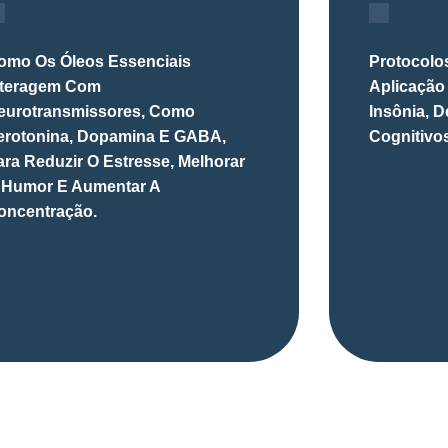
omo Os Óleos Essenciais
Protocolo
nteragem Com
Aplicação
eurotransmissores, Como
Insônia, 
erotonina, Dopamina E GABA,
Cognitivos
ara Reduzir O Estresse, Melhorar
 Humor E Aumentar A
oncentração.
Garanta agora o seu acesso