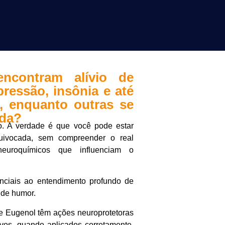
ncontram alívio de
ressão, insônia e até
 enquanto outras se
ída?
o. A verdade é que você pode estar
uivocada, sem compreender o real
euroquímicos que influenciam o
nciais ao entendimento profundo de
 de humor.
e Eugenol têm ações neuroprotetoras
vos, quando aplicados corretamente,