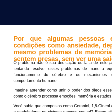
Por que algumas pessoas e
condições como ansiedade, dep
mesmo problemas de memória,
sentem presas, sem ver uma sa
O problema não é sua dedicação ou falta de esforç
tentando resolver esses problemas de maneira eq
funcionamento do cérebro e os mecanismos n
comportamento humano.
Imagine aprender como unir o poder dos óleos esse
como o cérebro processa emoções, memória e estados
Você sabia que compostos como Geraniol, 1,8-Cineol 
e moduladoras no sistema nervoso central? Esses ati